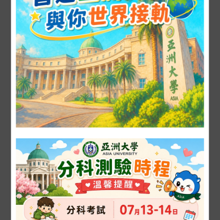
德國紅點獎-影片
2022「放視大
與動畫類 Red dot
賞」遊戲類行動遊
design
戲組競賽銀獎
award（Film &
Animation)
2021-03-17
2023-02-24
動漫遊戲組優秀作品
動漫遊戲組得獎作品