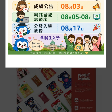
Shadow
美溺 Over Beauty
2021「放視大
賞」遊戲類行動遊
戲組競賽銀獎、視
數位傳達組 優秀作品專
更多歷年得獎作品
葛葛（雷亞公司）
區
»
特別獎