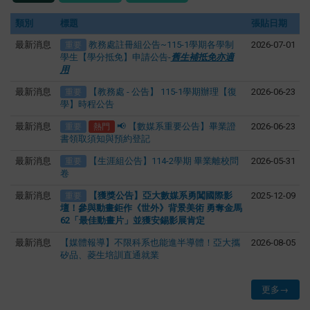
類別
標題
張貼日期
最新消息
教務處註冊組公告~115-1學期各學制
2026-07-01
重要
學生【學分抵免】申請公告-
舊生補抵免亦適
用
最新消息
【教務處 - 公告】 115-1學期辦理【復
2026-06-23
重要
學】時程公告
最新消息
📢 【數媒系重要公告】畢業證
2026-06-23
重要
熱門
書領取須知與預約登記
最新消息
【生涯組公告】114-2學期 畢業離校問
2026-05-31
重要
卷
最新消息
【獲獎公告】亞大數媒系勇闖國際影
2025-12-09
重要
壇！參與動畫鉅作《世外》背景美術 勇奪金馬
62「最佳動畫片」並獲安錫影展肯定
最新消息
【媒體報導】不限科系也能進半導體！亞大攜
2026-08-05
矽品、菱生培訓直通就業
更多→