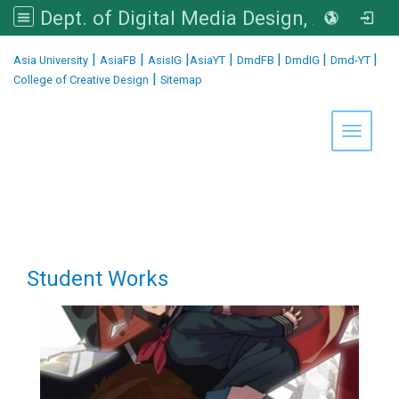
Dept. of Digital Media Design, Asia University
:::
|
|
|
|
|
|
|
Asia University
AsiaFB
AsisIG
AsiaYT
DmdFB
DmdIG
Dmd-YT
|
College of Creative Design
Sitemap
Toggle 
Student Works