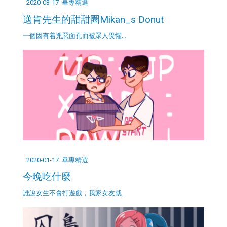
2020-03-17
畢專精選
邁肯先生的甜甜圈Mikan_s Donut
一個因有着兇惡面孔而被眾人畏懼…
2020-01-17
畢專精選
今晚吃什麼
誰說女生不會打遊戲，我家女友就…