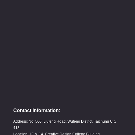
Contact Information:
Address: No. 500, Liufeng Road, Wufeng District, Taichung City
413
Location: 1F, A114, Creative Design College Building