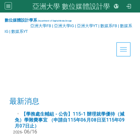
亞洲大學 數位媒體設計學系
:::
數位媒體設計學系
Department of Digital Media Design
亞洲大學FB
|
亞洲大學IG
|
亞洲大學YT
|
數媒系FB
|
數媒系
IG
|
數媒系YT
Toggle 
最新消息
【學務處生輔組 - 公告】115-1 辦理就學優待（減
免）學雜費事宜 （申請自115年06月08日至115年09
月07日止）
06/16
2026-