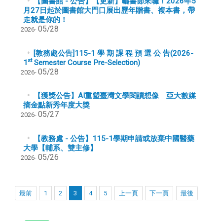
【圖書館 - 公告】【更新】曬書節來囉！2026年5
月27日起於圖書館大門口展出歷年贈書、複本書，帶
走就是你的！
05/28
2026-
[教務處公告]
115-1 學 期 課 程 預 選 公 告(2026-
st
1
Semester Course Pre-Selection)
05/28
2026-
【獲獎公告】AI重塑臺灣文學閱讀想像 亞大數媒
摘金點新秀年度大獎
05/27
2026-
【教務處 - 公告】115-1學期申請或放棄中國醫藥
大學【輔系、雙主修】
05/26
2026-
最前
1
2
3
4
5
上一頁
下一頁
最後