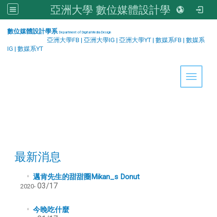
亞洲大學 數位媒體設計學系
:::
數位媒體設計學系
Department of Digital Media Design
亞洲大學FB
|
亞洲大學IG
|
亞洲大學YT
|
數媒系FB
|
數媒系
IG
|
數媒系YT
Toggle 
最新消息
邁肯先生的甜甜圈Mikan_s Donut
03/17
2020-
今晚吃什麼