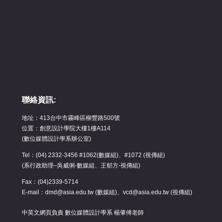
聯絡資訊:
地址：413台中市霧峰區柳豐路500號
位置：創意設計學院大樓1樓A114
(數位媒體設計學系辦公室)
Tel：(04) 2332-3456 #1062(數媒組)、#1072 (視傳組)
(系行政助理–吳威俐-數媒組、王郁方-視傳組)
Fax：(04)2339-5714
E-mail：dmd@asia.edu.tw (數媒組)、vcd@asia.edu.tw (視傳組)
中英文網頁負責 數位媒體設計學系 楊肇傅老師