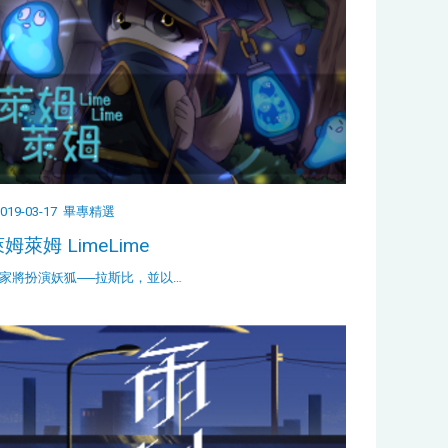
019-03-17
畢專精選
姆萊姆 LimeLime
家將扮演妖狐──拉斯比，並以…