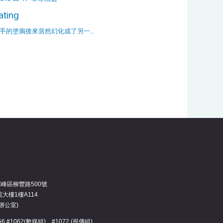
ating
手的塗鴉後來居然幻化成了另一…
霧峰區柳豐路500號
大樓1樓A114
辦公室)
3456 #1062(數媒組)、#1072 (視傳組)