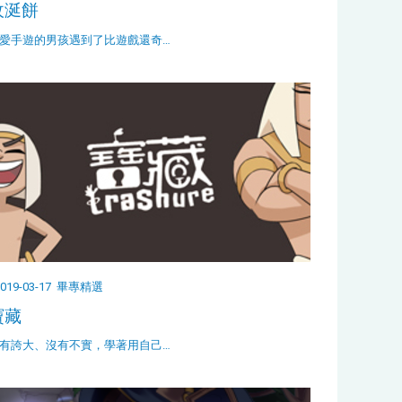
收涎餅
愛手遊的男孩遇到了比遊戲還奇…
019-03-17
畢專精選
寶藏
有誇大、沒有不實，學著用自己…