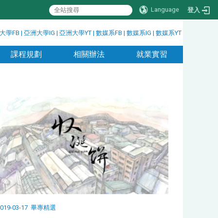
Language
登入
大學FB
|
亞洲大學IG
|
亞洲大學YT
|
數媒系FB
|
數媒系IG
|
數媒系YT
課程規劃
相關辦法
就業實習
019-03-17
畢專精選