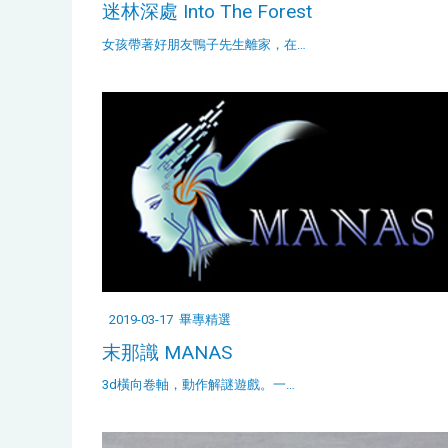
迷林深處 Into The Forest
女孩帶著好朋友鴨子先生離家，在…
2019-03-17
畢專精選
末那識 MANAS
3d橫向卷軸，動作解謎遊戲。一…