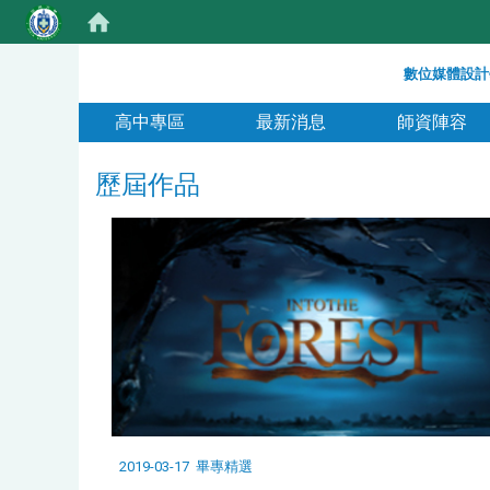
:::
數位媒體設計
:::
高中專區
最新消息
師資陣容
歷屆作品
2019-03-17
畢專精選