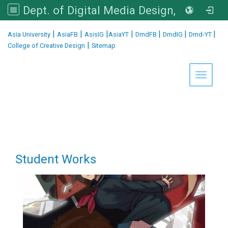
Dept. of Digital Media Design, Asia University
:::
|
|
|
|
|
|
|
Asia University
AsiaFB
AsisIG
AsiaYT
DmdFB
DmdIG
Dmd-YT
|
College of Creative Design
Sitemap
Toggle 
Student Works