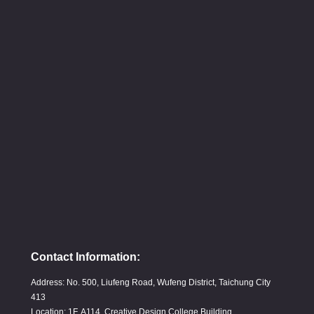
Contact Information:
Address: No. 500, Liufeng Road, Wufeng District, Taichung City
413
Location: 1F, A114, Creative Design College Building