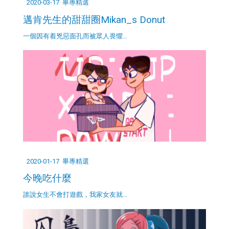
2020-03-17
畢專精選
邁肯先生的甜甜圈Mikan_s Donut
一個因有着兇惡面孔而被眾人畏懼…
2020-01-17
畢專精選
今晚吃什麼
誰說女生不會打遊戲，我家女友就…