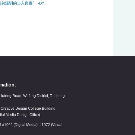
切勿溫馴的步入良夜” -DY…
mation:
Liufeng Road, Wufeng District, Taichung
, Creative Design College Building
ital Media Design Office)
6 #1062 (Digital Media), #1072 (Visual