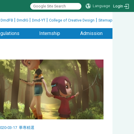
Language
Login
|
|
|
|
|
DmdFB
DmdIG
Dmd-YT
College of Creative Design
Sitemap
gulations
Internship
Admission
020-03-17
畢專精選