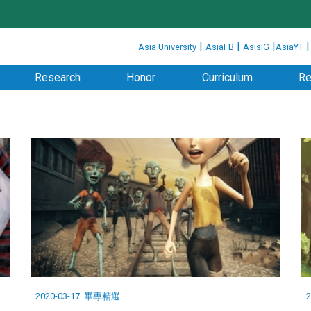
:::
|
|
|
Asia University
AsiaFB
AsisIG
AsiaYT
Research
Honor
Curriculum
Re
2020-03-17
畢專精選
2