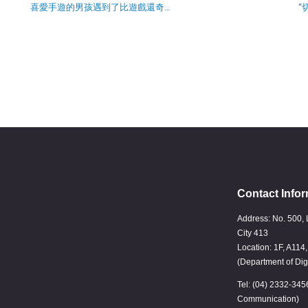
喜愛手遊的男孩遇到了比遊戲還奇…
“
Contact Infor
Address: No. 500, 
City 413
Location: 1F, A114
(Department of Dig
Tel: (04) 2332-345
Communication)