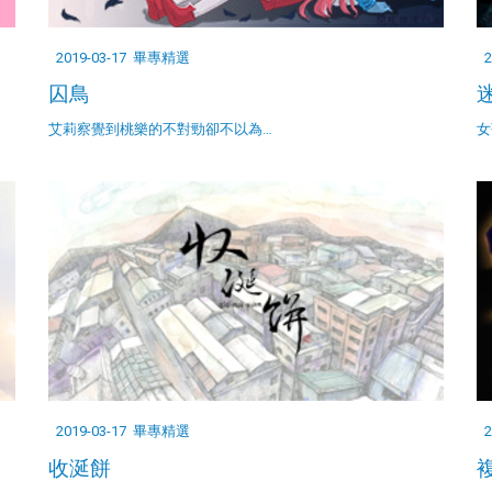
2019-03-17
畢專精選
2
囚鳥
迷
艾莉察覺到桃樂的不對勁卻不以為…
女
2019-03-17
畢專精選
2
收涎餅
複