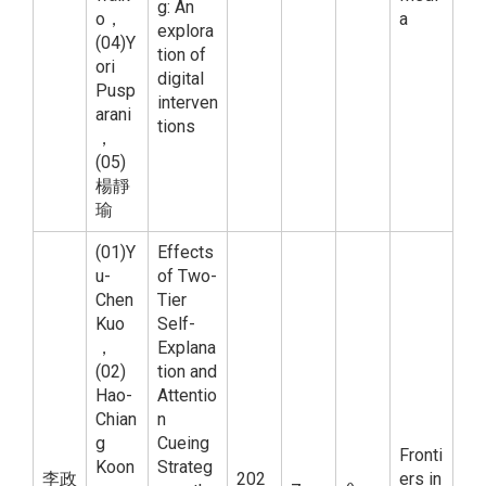
g: An
o，
a
explora
(04)Y
tion of
ori
digital
Pusp
interven
arani
tions
，
(05)
楊靜
瑜
(01)Y
Effects
u-
of Two-
Chen
Tier
Kuo
Self-
，
Explana
(02)
tion and
Hao-
Attentio
Chian
n
g
Cueing
Fronti
Koon
Strateg
李政
202
ers in