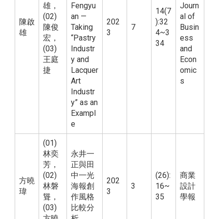
雄，
Fengyu
Journ
14(7
(02)
an —
al of
陳啟
202
):32
陳俊
Taking
7
Busin
雄
3
4~3
宏，
“Pastry
ess
34
(03)
Industr
and
王庭
y and
Econ
捷
Lacquer
omic
Art
s
Industr
y” as an
Exampl
e
(01)
林奕
永井一
芳，
正與田
(02)
中一光
(26):
商業
方曉
202
林磐
海報創
3
16~
設計
瑋
3
聳，
作風格
35
學報
(03)
比較分
方曉
析