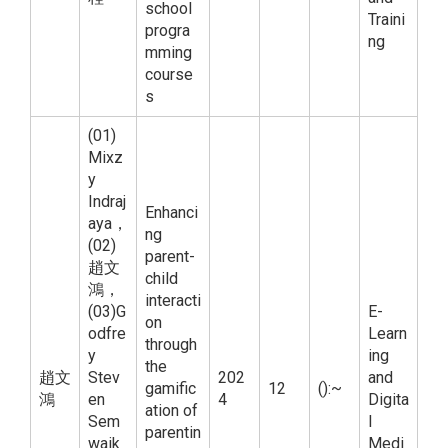
school
Traini
progra
ng
mming
course
s
(01)
Mixz
y
Indraj
Enhanci
aya，
ng
(02)
parent-
趙文
child
鴻，
interacti
(03)G
E-
on
odfre
Learn
through
y
ing
the
趙文
Stev
202
and
gamific
12
():~
鴻
en
4
Digita
ation of
Sem
l
parentin
waik
Medi