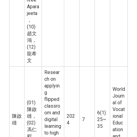
Apara
jeeta
，
(10)
趙文
鴻，
(12)
龍希
文
Resear
ch on
applyin
World
g
Journ
flipped
(01)
al of
classro
陳啟
Vocat
om and
6(1):
陳啟
雄，
202
ional
digital
7
25~
雄
(02)
4
Educ
learning
35
馮仁
ation
to high
程
and