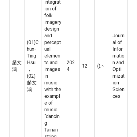
integrat
ion of
folk
imagery
design
and
Journ
(01)C
percept
al of
hun-
ual
Infor
Ting
elemen
matio
趙文
Hsu
ts and
202
n and
12
():~
鴻
，
images
4
Opti
(02)
in
mizat
趙文
music
ion
鴻
with the
Scien
exampl
ces
e of
music
“dancin
g
Tainan
string