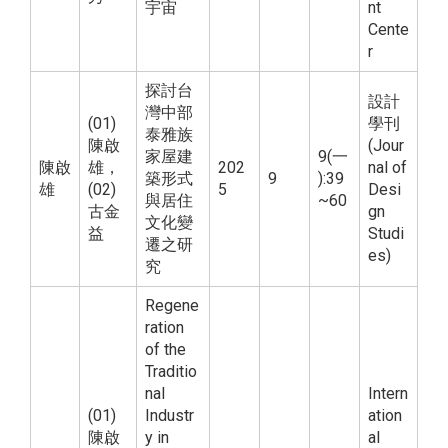
宇宙
nt
Cente
r
探討台
設計
灣中部
(01)
學刊
泰雅族
陳啟
(Jour
家屋建
9(一
陳啟
雄，
202
nal of
築形式
9
):39
雄
(02)
5
Desi
與居住
~60
古金
gn
文化變
益
Studi
遷之研
es)
究
Regene
ration
of the
Traditio
nal
Intern
(01)
Industr
ation
陳啟
y in
al