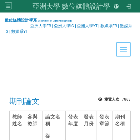
亞洲大學 數位媒體設計學系
:::
數位媒體設計學系
Department of Digital Media Design
亞洲大學FB
|
亞洲大學IG
|
亞洲大學YT
|
數媒系FB
|
數媒系
IG
|
數媒系YT
Toggle 
期刊論文
瀏覽人次:
7863
教師
參與
論文名
發表
發表
發表
期刊
姓名
教師
稱
年度
月份
章節
名稱
從