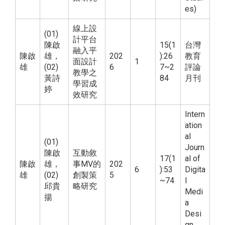
es)
線上設
(01)
計平台
陳啟
15(1
台灣
融入平
陳啟
雄，
202
):26
教育
面設計
1
雄
(02)
6
7~2
評論
教學之
黃詩
84
月刊
學習成
婷
效研究
Intern
ation
al
(01)
Journ
陳啟
互動敘
17(1
al of
陳啟
雄，
事MV的
202
6
):53
Digita
雄
(02)
創製策
5
~74
l
邱貴
略研究
Medi
揚
a
Desi
gn