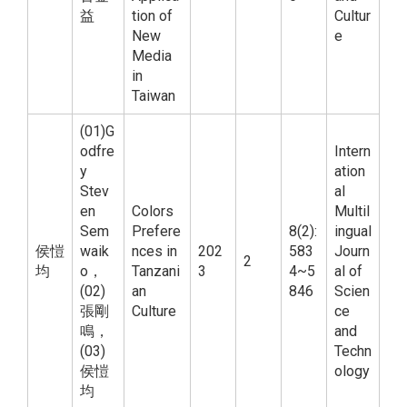
益
tion of
Cultur
New
e
Media
in
Taiwan
(01)G
odfre
Intern
y
ation
Stev
al
en
Colors
Multil
Sem
Prefere
8(2):
ingual
侯愷
waik
nces in
202
583
Journ
2
均
o，
Tanzani
3
4~5
al of
(02)
an
846
Scien
張剛
Culture
ce
鳴，
and
(03)
Techn
侯愷
ology
均