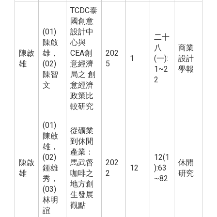
TCDC泰
國創意
(01)
設計中
二十
陳啟
心與
八
商業
陳啟
雄，
CEA創
202
1
(一):
設計
雄
(02)
意經濟
5
1~2
學報
陳智
局之 創
2
文
意經濟
政策比
較研究
(01)
從礦業
陳啟
到休閒
雄，
產業：
(02)
12(1
陳啟
馬武督
202
休閒
鍾雄
12
):63
雄
咖啡之
2
研究
秀，
~82
地方創
(03)
生發展
林明
觀點
誼