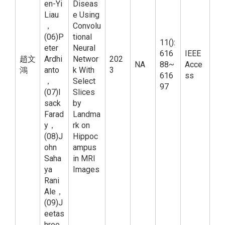
en-Yi
Diseas
Liau
e Using
，
Convolu
(06)P
tional
11():
eter
Neural
616
IEEE
趙文
Ardhi
Networ
202
NA
88~
Acce
鴻
anto
k With
3
616
ss
，
Select
97
(07)I
Slices
sack
by
Farad
Landma
y，
rk on
(08)J
Hippoc
ohn
ampus
Saha
in MRI
ya
Images
Rani
Ale，
(09)J
eetas
hree