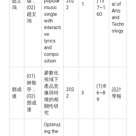
趙文
揚，
popular
202
):13
1
al of
鴻
(02)
music
2
7~1
Arts
趙文
single
60
and
鴻
with
Techn
interacti
ology
ve
lyrics
and
compo
sition
參數化
(01)
視域下
林敬
產品意
(1):8
鄧成
亭，
202
設計
像與特
3
6~8
連
(02)
2
學報
徵的相
9
鄧成
關性研
連
究
Optimiz
ing the