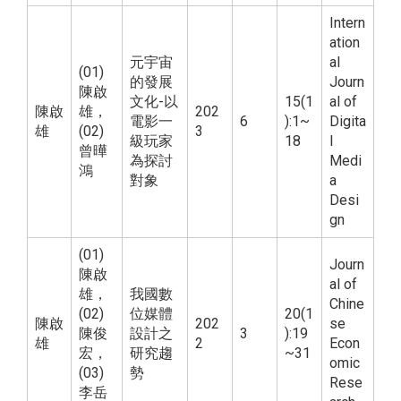
Intern
ation
元宇宙
al
(01)
的發展
Journ
陳啟
文化-以
15(1
al of
陳啟
雄，
202
電影一
6
):1~
Digita
雄
(02)
3
級玩家
18
l
曾曄
為探討
Medi
鴻
對象
a
Desi
gn
(01)
Journ
陳啟
al of
雄，
我國數
Chine
(02)
位媒體
20(1
陳啟
202
se
陳俊
設計之
3
):19
雄
2
Econ
宏，
研究趨
~31
omic
(03)
勢
Rese
李岳