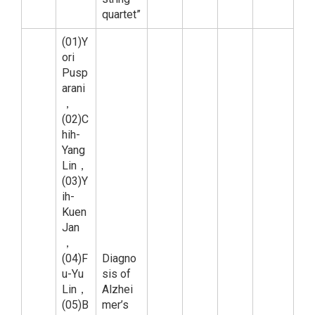
quartet”
(01)Y
ori
Pusp
arani
，
(02)C
hih-
Yang
Lin，
(03)Y
ih-
Kuen
Jan
，
(04)F
Diagno
u-Yu
sis of
Lin，
Alzhei
(05)B
mer’s