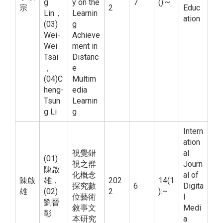
g
y on the
7
():~
宗
2
Educ
Lin，
Learnin
ation
(03)
g
Wei-
Achieve
Wei
ment in
Tsai
Distanc
，
e
(04)C
Multim
heng-
edia
Tsun
Learnin
g Li
g
Intern
ation
視覺錯
al
(01)
視之群
Journ
陳啟
化概念
al of
陳啟
雄，
202
14(1
探究數
6
Digita
雄
(02)
2
):~
位藝術
l
劉晉
敘事文
Medi
彰
本研究
a