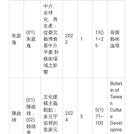
中介、
全球
化、再
生產：
(01)
從臺北
13():
視覺
朱庭
202
朱庭
藝博會
1
1~2
藝術
逸
2
逸
看中介
5
論壇
平臺 對
藝術場
域之影
響
Bullet
in of
文化建
Taiwa
(01)
構主義
n
陳啟
觀點：
5(1):
Cultur
陳啟
雄，
202
多元宇
5
71~
e
雄
(02)
4
宙裡的
100
Devel
鍾雄
客家元
opme
秀