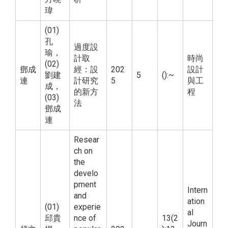
瑋
(01)
孔
過度設
瑜，
計取
時尚
(02)
鄧成
經：設
202
設計
劉建
5
():~
連
計研究
5
與工
成，
的新方
程
(03)
法
鄧成
連
Resear
ch on
the
develo
pment
Intern
and
ation
(01)
experie
al
邱貴
nce of
13(2
Journ