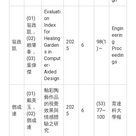
Evaluati
(01)
on
翁政
Index
Engin
凱，
for
eerin
(02)
Healing
翁政
202
98(1
g
賴肇
Garden
6
凱
5
):~
Proc
夆，
s in
eedin
(03)
Comput
gs
葉偉
er-
傑
Aided
Design
釉彩陶
(01)
藝作品
戴美
的視覺
(53):
育達
鄧成
玉，
202
效果與
6
77~
科大
連
(02)
5
情感體
100
學報
鄧成
驗之研
連
究