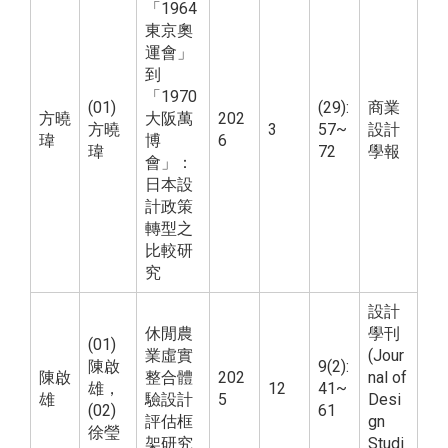
「1964
東京奧
運會」
到
「1970
(01)
(29):
商業
方曉
大阪萬
202
方曉
3
57~
設計
瑋
博
6
瑋
72
學報
會」：
日本設
計政策
轉型之
比較研
究
設計
休閒農
學刊
(01)
業虛實
(Jour
陳啟
9(2):
陳啟
整合體
202
nal of
雄，
12
41~
雄
驗設計
5
Desi
(02)
61
評估框
gn
徐瑩
架研究
Studi