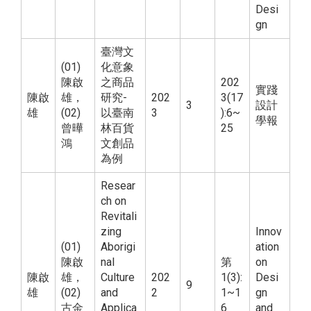
Desi
gn
臺灣文
(01)
化意象
陳啟
之商品
202
實踐
陳啟
雄，
研究-
202
3(17
3
設計
雄
(02)
以臺南
3
):6~
學報
曾曄
林百貨
25
鴻
文創品
為例
Resear
ch on
Revitali
zing
Innov
(01)
Aborigi
ation
陳啟
nal
第
on
陳啟
雄，
Culture
202
1(3):
Desi
9
雄
(02)
and
2
1~1
gn
古金
Applica
6
and