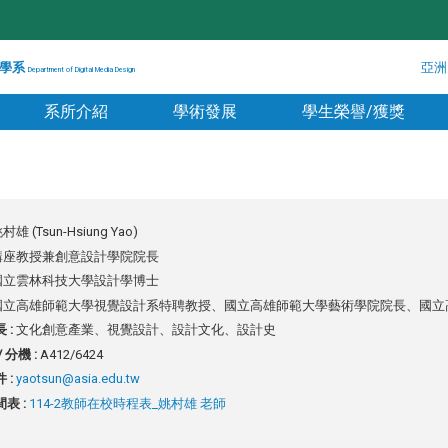
學系
亞洲
Department of Digital Media Design
系所介紹
學術發展
學生榮譽/獲獎
村雄 (Tsun-Hsiung Yao)
講座教授兼創意設計學院院長
國立雲林科技大學設計學博士
國立高雄師範大學視覺設計系特聘教授、
國立高雄師範大學藝術學院院長、國立
 :
文化創意產業、視覺設計、設計文化、設計史
 分機 :
A412/6424
 :
yaotsun@asia.edu.tw
表 :
114-2教師在校時程表_姚村雄 老師