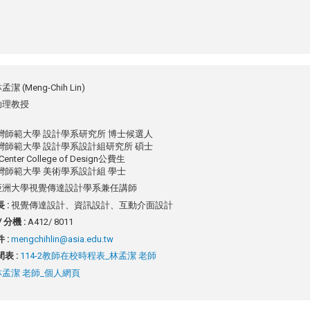
孟潔 (Meng-Chih Lin)
助理教授
灣師範大學 設計學系研究所 博士候選人
灣師範大學 設計學系設計組研究所 碩士
enter College of Design公費生
灣師範大學 美術學系設計組 學士
亞洲大學視覺傳達設計學系兼任講師
 :
視覺傳達設計、資訊設計、互動介面設計
 分機 :
A412/ 8011
 :
mengchihlin@asia.edu.tw
表 :
114-2教師在校時程表_林孟潔 老師
林孟潔 老師_個人網頁