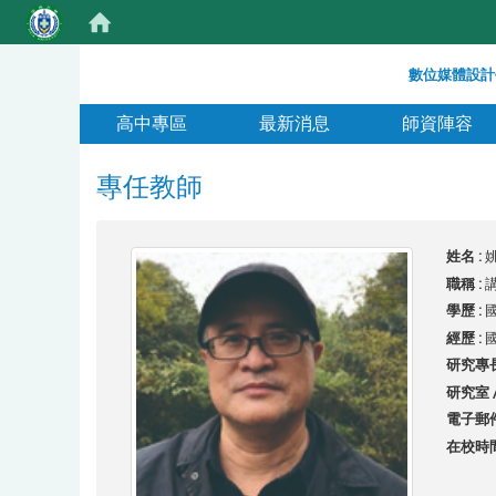
:::
數位媒體設計
:::
高中專區
最新消息
師資陣容
專任教師
姓名 :
姚
職稱 :
學歷 :
經歷 :
研究專長
研究室 /
電子郵件
在校時間