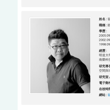
姓名 :
翁
職稱 :
學歷 :
2005
2002
1998.
經歷 :
明道大學景
南榮科技大
研究專長
空間與
研究室 /
電子郵件
在校時間
網站 :