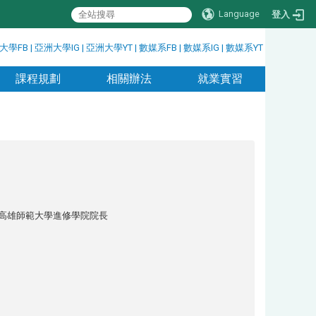
Language
登入
大學FB
|
亞洲大學IG
|
亞洲大學YT
|
數媒系FB
|
數媒系IG
|
數媒系YT
課程規劃
相關辦法
就業實習
高雄師範大學進修學院院長