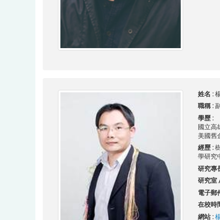
姓名 :
楊
職稱 :
學歷 :
國立高
美國舊
經歷 :
學研究
研究專長
研究室 /
電子郵件
在校時間
網站 :