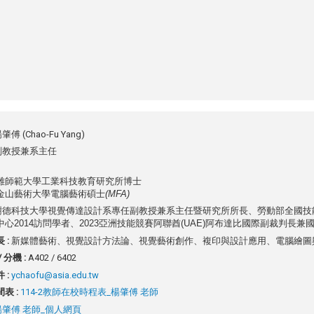
肇傅 (Chao-Fu Yang)
副教授兼系主任
雄師範大學工業科技教育研究所博士
金山藝術大學電腦藝術碩士
(MFA)
樹德科技大學視覺傳達設計系專任副教授兼系主任暨研究所所長、勞動部全國技
中心
2014
訪問學者、
2023
亞洲技能競賽阿聯酋
(UAE)
阿布達比國際副裁判長兼
 :
新媒體藝術、視覺設計方法論、視覺藝術創作、複印與設計應用、電腦繪圖
 分機 :
A402 / 6402
 :
ychaofu@asia.edu.tw
表 :
114-2教師在校時程表_楊肇傅 老師
楊肇傅 老師_個人網頁