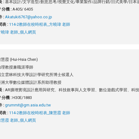
 :
基本設計/文字造型/創意思考/視覺文化/畢業製作/品牌行銷/日式美學/日
 分機 :
A405/ 6405
 :
Akatuki6767@yahoo.co.jp
表 :
114-2教師在校時程表_方曉瑋 老師
方曉瑋 老師_個人網頁
慧霞 (Hui-Hsia Chen)
助理教授兼職涯導師
國立雲林科技大學設計學研究所博士候選人
亞洲大學數位媒體設計系所助理教授
 :
AR擴增實境設計應用與研究、科技敘事與人文學習、數位遊戲式學習、科
 分機 :
H30E/1883
 :
grummit@gm.asia.edu.tw
表 :
114-2教師在校時程表_陳慧霞 老師
陳慧霞 老師_個人網頁