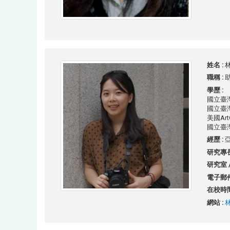
姓名 :
林
職稱 :
學歷 :
國立臺
國立臺
美國ArtC
國立臺
經歷 :
研究專長
研究室 /
電子郵件
在校時間
網站 :