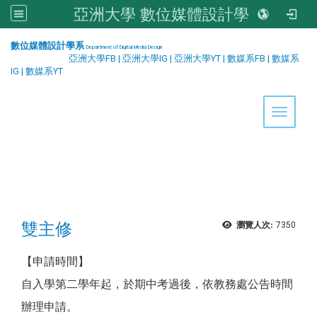
亞洲大學 數位媒體設計學系
:::
數位媒體設計學系
Department of Digital Media Design
亞洲大學FB
|
亞洲大學IG
|
亞洲大學YT
|
數媒系FB
|
數媒系
IG
|
數媒系YT
Toggle 
雙主修
瀏覽人次:
7350
【申請時間】
自入學第二學年起，於期中考過後，依教務處公告時間
辦理申請。