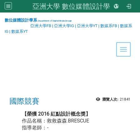
亞洲大學 數位媒體設計學系
:::
數位媒體設計學系
Department of Digital Media Design
亞洲大學FB
|
亞洲大學IG
|
亞洲大學YT
|
數媒系FB
|
數媒系
IG
|
數媒系YT
Toggle 
國際競賽
瀏覽人次:
21841
【榮獲 2016 紅點設計概念獎】
作品名稱：救救森森.BRESCUE
指導老師：-