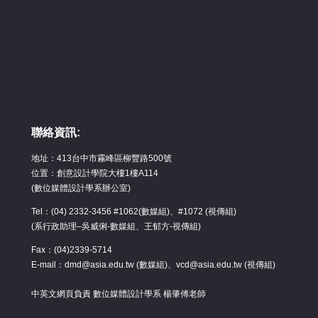
聯絡資訊:
地址：413台中市霧峰區柳豐路500號
位置：創意設計學院大樓1樓A114
(數位媒體設計學系辦公室)
Tel：(04) 2332-3456 #1062(數媒組)、#1072 (視傳組)
(系行政助理–吳威俐-數媒組、王郁方-視傳組)
Fax：(04)2339-5714
E-mail：dmd@asia.edu.tw (數媒組)、vcd@asia.edu.tw (視傳組)
中英文網頁負責 數位媒體設計學系 楊肇傅老師