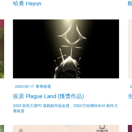
哈勇 Hayun
醒
2020-03-17
畢專精選
2
疫原 Plague Land (獲獎作品)
生
2020 放視大賞PC 遊戲創作組金賞、2020 巴哈姆特ACG 創作大
賽銀賞