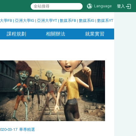
Language
登入
大學FB
|
亞洲大學IG
|
亞洲大學YT
|
數媒系FB
|
數媒系IG
|
數媒系YT
課程規劃
相關辦法
就業實習
020-03-17
畢專精選