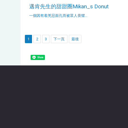
邁肯先生的甜甜圈Mikan_s Donut
一個因有着兇惡面孔而被眾人畏懼…
1
2
3
下一頁
最後
Share