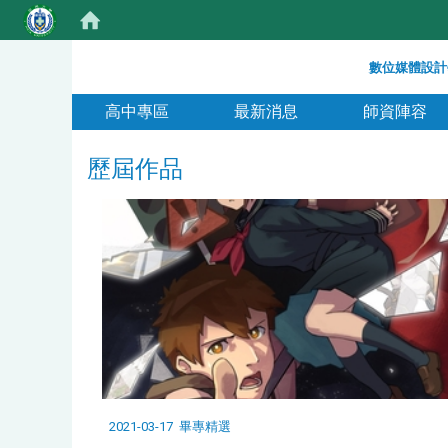
:::
數位媒體設計
:::
高中專區
最新消息
師資陣容
歷屆作品
2021-03-17
畢專精選