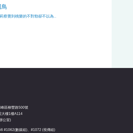
囚鳥
莉察覺到桃樂的不對勁卻不以為…
霧峰區柳豐路500號
大樓1樓A114
辦公室)
3456 #1062(數媒組)、#1072 (視傳組)