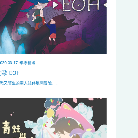
020-03-17
畢專精選
歐 EOH
悉又陌生的兩人結伴展開冒險。…