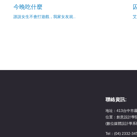
今晚吃什麼
誰說女生不會打遊戲，我家女友就…
艾
聯絡資訊:
地址：413台中市
位置：創意設計學院
(數位媒體設計學系
Tel：(04) 2332-