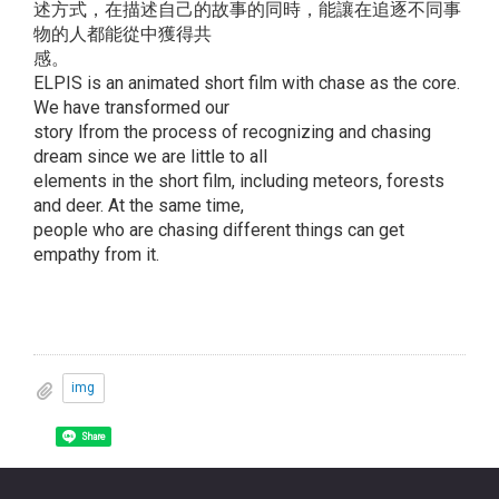
述方式，在描述自己的故事的同時，能讓在追逐不同事
物的人都能從中獲得共
感。
ELPIS is an animated short film with chase as the core.
We have transformed our
story lfrom the process of recognizing and chasing
dream since we are little to all
elements in the short film, including meteors, forests
and deer. At the same time,
people who are chasing different things can get
empathy from it.
img
Share