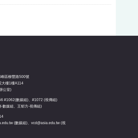
霧峰區柳豐路500號
大樓1樓A114
辦公室)
3456 #1062(數媒組)、#1072 (視傳組)
俐-數媒組、王郁方-視傳組)
14
.edu.tw (數媒組)、vcd@asia.edu.tw (視