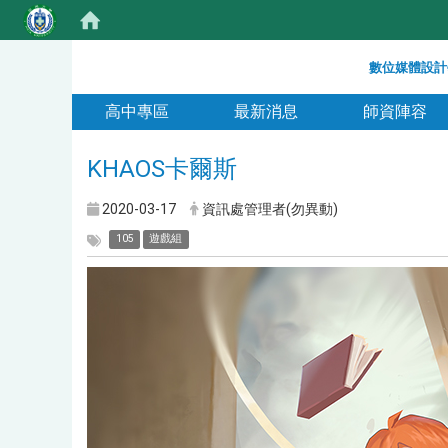
:::
數位媒體設計
:::
高中專區
最新消息
師資陣容
KHAOS卡爾斯
2020-03-17
資訊處管理者(勿異動)
105
遊戲組