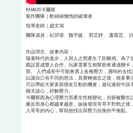
KHAOS卡爾斯
製作團隊｜軟綿綿懶惰的破壞者
指導老師｜趙文鴻
團隊成員：紀羿珺、魏宇婕、 郭芷妤、 蕭晨芸、 
作品理念、故事內容：
隨著時代的進步，人與人之間產生了距離感。為了
戲設置成雙人合作。玩家需要互相幫助來通過關卡
契。 人們成長中可能會遇上各種壓力，適時的去找
以讓自己有不同的想法，其實轉個念之後，很多事
可以帶給大家多跟朋友互動的機會，遊玩過程中說
聊天談心，紓解壓力。
卡爾斯因為心理壓力而產生性格變化，但卻被醫生誤
藥反而身心都越來越差。妹妹發現哥哥不對勁之後，
入哥哥的內心，幫助他找出與壓力抗衡的平衡點。