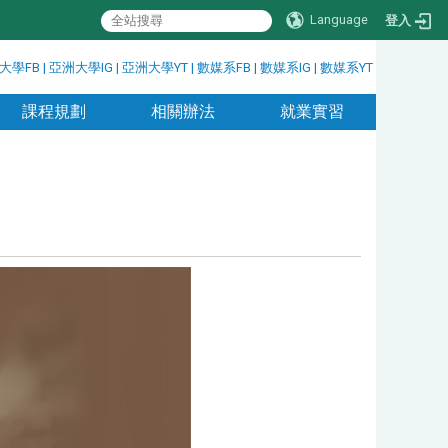
Language
登入
大學FB
|
亞洲大學IG
|
亞洲大學YT
|
數媒系FB
|
數媒系IG
|
數媒系YT
課程規劃
相關辦法
就業實習