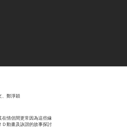
文、鄭淨穎
其在情侶間更常因為這些緣
２Ｄ動畫及詼諧的故事探討