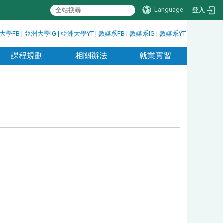
Language
登入
大學FB
|
亞洲大學IG
|
亞洲大學YT
|
數媒系FB
|
數媒系IG
|
數媒系YT
課程規劃
相關辦法
就業實習