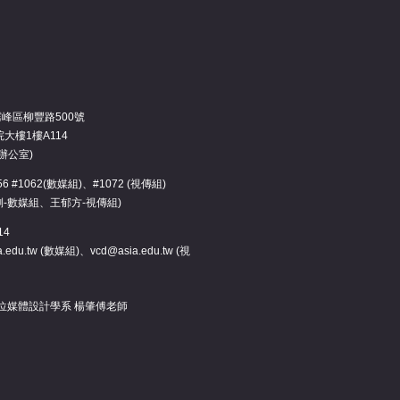
霧峰區柳豐路500號
大樓1樓A114
辦公室)
3456 #1062(數媒組)、#1072 (視傳組)
俐-數媒組、王郁方-視傳組)
14
.edu.tw (數媒組)、vcd@asia.edu.tw (視
位媒體設計學系 楊肇傅老師