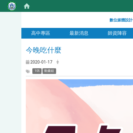
:::
數位媒體設計
:::
高中專區
最新消息
師資陣容
今晚吃什麼
2020-01-17
105
動畫組