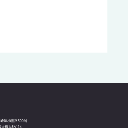
霧峰區柳豐路500號
大樓1樓A114