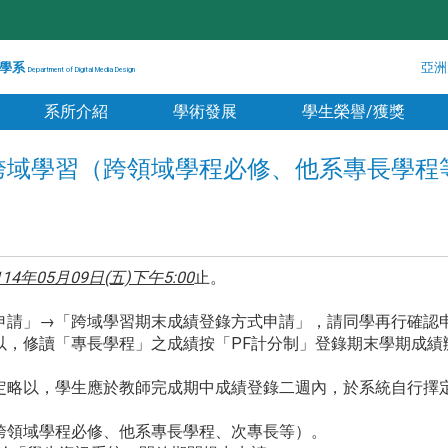
學系
亞洲
Department of Digital Media Design
系所介紹
學術發展
學生榮譽/獲獎
期學生跨域學習（跨領域學程必修、他系專長學
114年05月09日(五)下午5:00
止。
申請」→「跨域學習期末成績登錄方式申請」，請同學再行確認
略以，修讀「專長學程」之成績按「PF計分制」登錄期末學期成
規定略以，學生應於教師完成期中成績登錄二週內，於系統自行擇
（跨領域學程必修、他系專長學程、次專長等）。