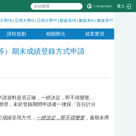
Language
登入
大學FB
|
亞洲大學IG
|
亞洲大學YT
|
數媒系FB
|
數媒系IG
|
數媒系YT
課程規劃
相關辦法
就業實習
程等）期末成績登錄方式申請
申請資料是否正確，一經決定，即不得變更。
績辦理，未於登錄期間申請者一律採「百分計分
定成績呈現方式，
一經決定，即不得變更
，逾期未擇