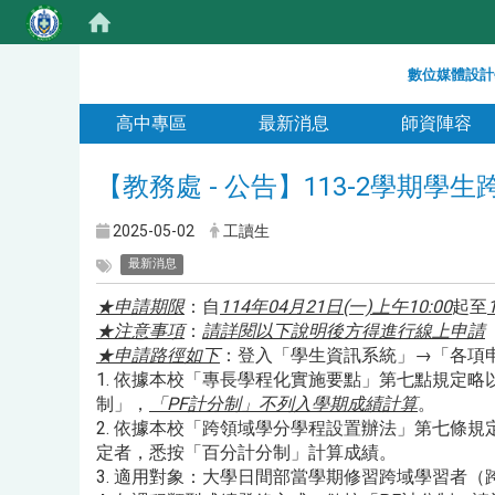
:::
數位媒體設計
:::
高中專區
最新消息
師資陣容
【教務處 - 公告】113-2學
2025-05-02
工讀生
最新消息
★申請期限
：自
114年04月21日(一)上午10:00
起至
★注意事項
：
請詳閱以下說明後方得進行線上申請
★申請路徑如下
：登入「學生資訊系統」→「各項
1. 依據本校「專長學程化實施要點」第七點規定
制」，
「PF計分制」不列入學期成績計算
。
2. 依據本校「跨領域學分學程設置辦法」第七條
定者，悉按「百分計分制」計算成績。
3. 適用對象：大學日間部當學期修習跨域學習者