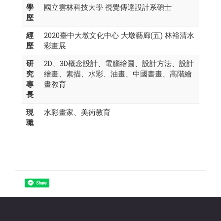
學
國立雲林科技大學 視覺傳達設計系碩士
歷
經
2020臺中大墩文化中心 大墩藝廊(五) 林裕清水
歷
彩畫展
研
2D、3D概念設計、電腦繪圖、設計方法、設計
究
繪畫、素描、水彩、油畫、中國書畫、高階繪
專
畫教育
長
現
水彩畫家、美術教育
職
Share