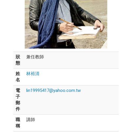
狀
兼任教師
態
姓
林裕清
名
電
lin19995417@yahoo.com.tw
子
郵
件
職
講師
稱