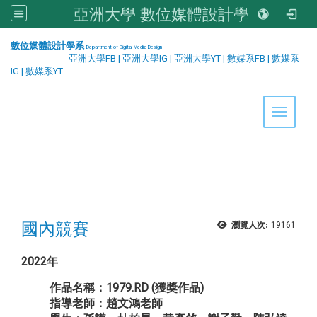
亞洲大學 數位媒體設計學系
:::
數位媒體設計學系
Department of Digital Media Design
亞洲大學FB
|
亞洲大學IG
|
亞洲大學YT
|
數媒系FB
|
數媒系
IG
|
數媒系YT
Toggle 
國內競賽
瀏覽人次:
19161
2022年
作品名稱：1979.RD (獲獎作品)
指導老師：趙文鴻老師