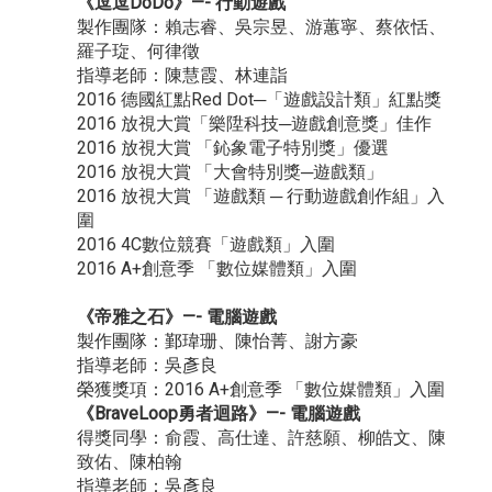
《逗逗DoDo》—- 行動遊戲
製作團隊：賴志睿、吳宗昱、游蕙寧、蔡依恬、
羅子琁、何律徵
指導老師：陳慧霞、林連詣
2016 德國紅點Red Dot─「遊戲設計類」紅點獎
2016 放視大賞「樂陞科技─遊戲創意獎」佳作
2016 放視大賞 「鈊象電子特別獎」優選
2016 放視大賞 「大會特別獎─遊戲類」
2016 放視大賞 「遊戲類 ─ 行動遊戲創作組」入
圍
2016 4C數位競賽「遊戲類」入圍
2016 A+創意季 「數位媒體類」入圍
《帝雅之石》—- 電腦遊戲
製作團隊：鄞瑋珊、陳怡菁、謝方豪
指導老師：吳彥良
榮獲獎項：2016 A+創意季 「數位媒體類」入圍
《BraveLoop勇者迴路》—- 電腦遊戲
得獎同學：俞霞、高仕達、許慈願、柳皓文、陳
致佑、陳柏翰
指導老師：吳彥良