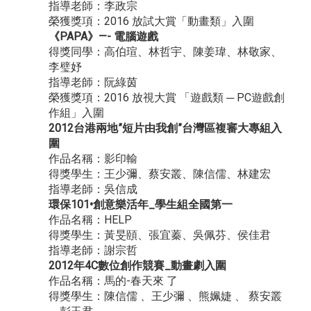
指導老師：李政宗
榮獲獎項：2016 放試大賞「動畫類」入圍
《PAPA》—- 電腦遊戲
得獎同學：高伯瑄、林哲宇、陳姜瑋、林敬家、
李璧妤
指導老師：阮綠茵
榮獲獎項：2016 放視大賞 「遊戲類 ─ PC遊戲創
作組」入圍
2012台港兩地”短片由我創”台灣區複審大專組入
圍
作品名稱：影印輸
得獎學生：王少彌、蔡安叢、陳信儒、林建宏
指導老師：吳信成
環保101•創意樂活年_學生組全國第一
作品名稱：HELP
得獎學生：黃旻頤、張宜蓁、吳佩芬、侯佳君
指導老師：謝宗哲
2012年4C數位創作競賽_動畫劇入圍
作品名稱：馬的-春天來 了
得獎學生：陳信儒 、王少彌 、熊姵婕 、 蔡安叢