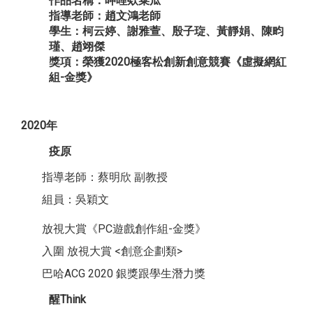
作品名稱：呷哩欸菜瓜
指導老師：趙文鴻老師
學生：柯云婷、謝雅萱、殷子琁、黃靜娟、陳畇
瑾、趙翊傑
獎項：榮獲2020極客松創新創意競賽《虛擬網紅
組-金獎》
2020年
疫原
指導老師：蔡明欣 副教授
組員：
吳穎文
放視大賞《PC遊戲創作組-金獎》
入圍 放視大賞 <創意企劃類>
巴哈ACG 2020 銀獎跟學生潛力獎
醒Think