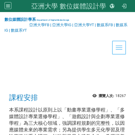
亞洲大學 數位媒體設計學系
:::
數位媒體設計學系
Department of Digital Media Design
亞洲大學FB
|
亞洲大學IG
|
亞洲大學YT
|
數媒系FB
|
數媒系
IG
|
數媒系YT
Toggle 
課程安排
瀏覽人次:
18267
本系課程設計以原則上以「動畫專業選修學程」、「多
媒體設計專業選修學程」、「遊戲設計與企劃專業選修
學程」為三大核心領域，強調課程規劃的完整性，以因
應媒體未來的專業需求；另為提供學生多元化學習及理