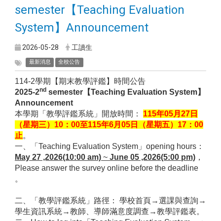
semester【Teaching Evaluation
System】Announcement
2026-05-28
工讀生
最新消息
全校公告
114-2
學期【期末教學評鑑】時間公告
nd
2025-2
semester
【
Teaching Evaluation System
】
Announcement
本學期「教學評鑑系統」開放時間：
115
年05月27日
（星期三）10：00至115年6月05日（星期五）17：00
止
。
一、「
Teaching Evaluation System
」
opening hours
：
May 27 ,2026(10:00 am)
~
June 05 ,2026(5:00 pm)
，
Please answer the survey online before the deadline
。
二、「教學評鑑系統」路徑： 學校首頁→選課與查詢→
學生資訊系統→教師、導師滿意度調查→教學評鑑表。