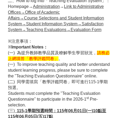
二、
How to log into
「
Teaching Evaluation System
」：
Homepage→
Administration
→
Link to Administrative
Offices→Office of Academic
Affairs→Course Selections and Student Information
System→Student Information System→Satisfaction
System→Teaching Evaluations→Evaluation Form
※注意事項：
※
Important Notes：
(
一) 為提升教師教學品質及瞭解學生學習狀況，
請務必
上網填答「教學評鑑問卷」
。
(
一) To improve teaching quality and better understand
student learning progress, please be sure to complete
the "Teaching Evaluation Questionnaire" online.
(
二) 同學需填寫「教學評鑑問卷」即可進行115-1學期
預選。
Students must complete the "Teaching Evaluation
st
Questionnaire" to participate in the 2026-1
Pre-
selection.
(
三)
115-1
學期預選時間：115年06月01日(一)10點至
115年06月05日(五)17點