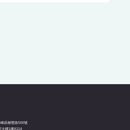
霧峰區柳豐路500號
大樓1樓A114