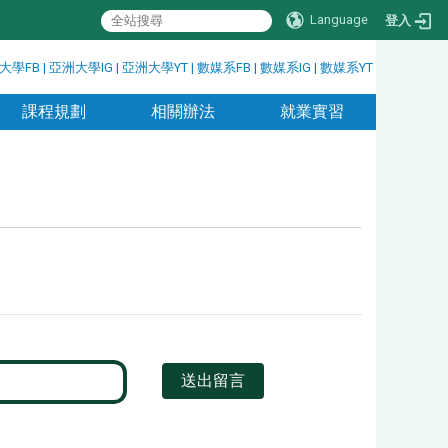
Language
登入
大學FB
|
亞洲大學IG
|
亞洲大學YT
|
數媒系FB
|
數媒系IG
|
數媒系YT
課程規劃
相關辦法
就業實習
送出留言