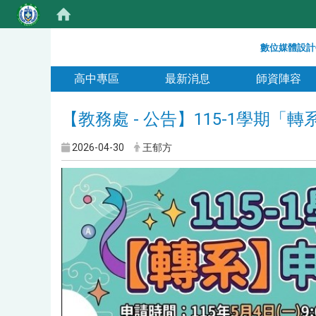
:::
數位媒體設計
:::
高中專區
最新消息
師資陣容
【教務處 - 公告】115-1學期「
2026-04-30
王郁方