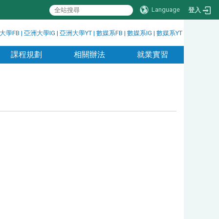
Language
登入
大學FB
|
亞洲大學IG
|
亞洲大學YT
|
數媒系FB
|
數媒系IG
|
數媒系YT
課程規劃
相關辦法
就業實習