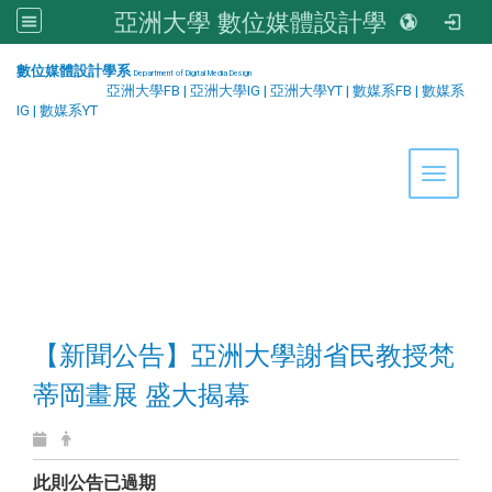
亞洲大學 數位媒體設計學系
:::
數位媒體設計學系
Department of Digital Media Design
亞洲大學FB
|
亞洲大學IG
|
亞洲大學YT
|
數媒系FB
|
數媒系
IG
|
數媒系YT
Toggle 
【新聞公告】亞洲大學謝省民教授梵
蒂岡畫展 盛大揭幕
此則公告已過期