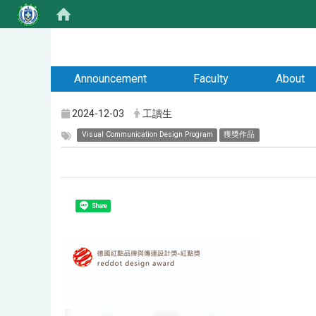
:::
Announcement
Faculty
About
2024-12-03
工讀生
Visual Communication Design Program
獲獎作品
Share