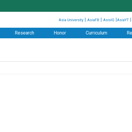
:::
|
|
|
Asia University
AsiaFB
AsisIG
AsiaYT
Research
Honor
Curriculum
Re