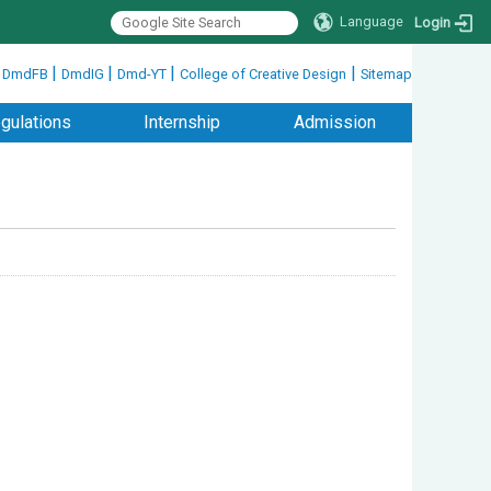
Language
Login
|
|
|
|
|
DmdFB
DmdIG
Dmd-YT
College of Creative Design
Sitemap
gulations
Internship
Admission