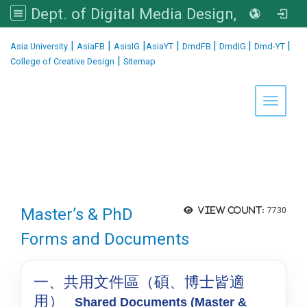
Dept. of Digital Media Design, Asia University
:::
|
|
|
|
|
|
|
Asia University
AsiaFB
AsisIG
AsiaYT
DmdFB
DmdIG
Dmd-YT
|
College of Creative Design
Sitemap
Toggle 
Master’s & PhD
View count:
7730
Forms and Documents
一、共用文件區（碩、博士皆適
用）
Shared Documents (Master &