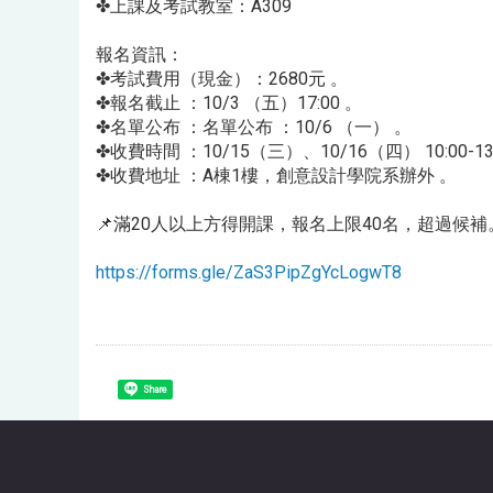
✤上課及考試教室：A309
報名資訊：
✤考試費用（現金）：2680元 。
✤報名截止 ：10/3 （五）17:00 。
✤名單公布 ：名單公布 ：10/6 （一） 。
✤收費時間 ：10/15（三）、10/16（四） 10:00-13
✤收費地址 ：A棟1樓，創意設計學院系辦外 。
📌滿20人以上方得開課，報名上限40名，超過候補
https://forms.gle/ZaS3PipZgYcLogwT8
Share