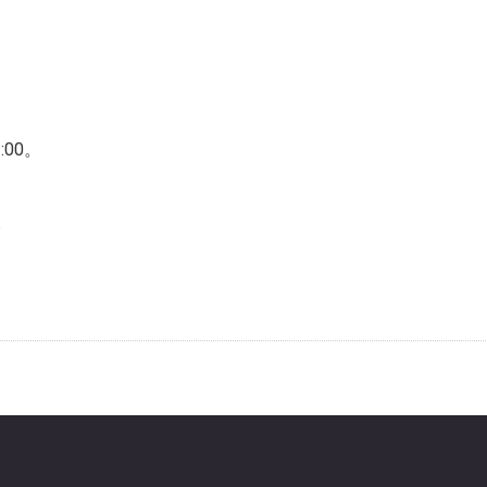
:00。
。