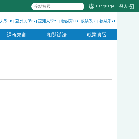
Language
登入
大學FB
|
亞洲大學IG
|
亞洲大學YT
|
數媒系FB
|
數媒系IG
|
數媒系YT
課程規劃
相關辦法
就業實習