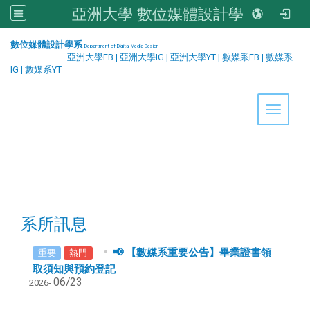
亞洲大學 數位媒體設計學系
:::
數位媒體設計學系
Department of Digital Media Design
亞洲大學FB
|
亞洲大學IG
|
亞洲大學YT
|
數媒系FB
|
數媒系
IG
|
數媒系YT
Toggle 
系所訊息
📢 【數媒系重要公告】畢業證書領
重要
熱門
取須知與預約登記
06/23
2026-