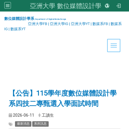
亞洲大學 數位媒體設計學系
:::
數位媒體設計學系
Department of Digital Media Design
亞洲大學FB
|
亞洲大學IG
|
亞洲大學YT
|
數媒系FB
|
數媒系
IG
|
數媒系YT
Toggle 
【公告】115學年度數位媒體設計學
系四技二專甄選入學面試時間
2026-06-11
工讀生
最新消息
系所訊息