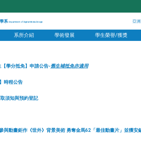
學系
亞洲
Department of Digital Media Design
系所介紹
學術發展
學生榮譽/獲獎
生【學分抵免】申請公告-
舊生補抵免亦適用
學】時程公告
領取須知與預約登記
參與動畫鉅作《世外》背景美術 勇奪金馬62「最佳動畫片」並獲安