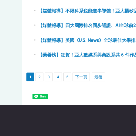
【媒體報導】不限科系也能進半導體！亞大攜矽
【媒體報導】四大國際排名同步認證、AI全球前
【媒體報導】美國《U.S. News》全球最佳大學
【榮譽榜】狂賀！亞大數媒系與商設系共 6 件作
1
2
3
4
5
下一頁
最後
Share