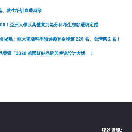
品、菱生培訓直通就業
200！亞洲大學以具體實力為分科考生志願選填定錨
排名揭曉：亞大電腦科學領域榮登全球第 220 名、台灣第 2 名！
品榮獲「2026 德國紅點品牌與傳達設計大獎」！
聯絡資訊: