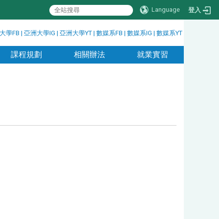
Language
登入
大學FB
|
亞洲大學IG
|
亞洲大學YT
|
數媒系FB
|
數媒系IG
|
數媒系YT
課程規劃
相關辦法
就業實習