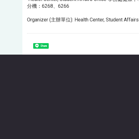
分機：6268、6266
Organizer (主辦單位): Health Center, Student Af
Share