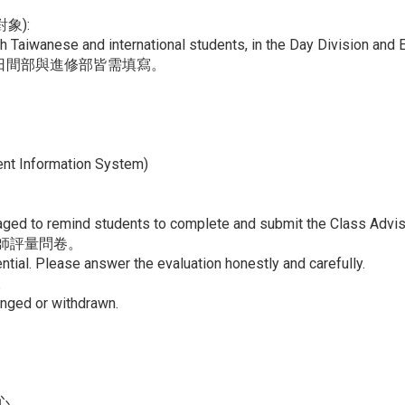
寫對象):
h Taiwanese and international students, in the Day Division and 
日間部與進修部皆需填寫。
 Information System)
aged to remind students to complete and submit the Class Adviso
師評量問卷。
ential. Please answer the evaluation honestly and carefully.
。
anged or withdrawn.
中心