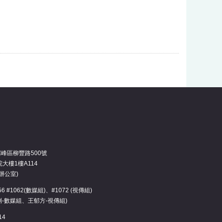
霧峰區柳豐路500號
大樓1樓A114
辦公室)
3456 #1062(數媒組)、#1072 (視傳組)
俐-數媒組、王郁方-視傳組)
14