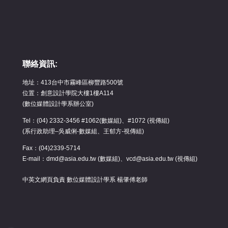
聯絡資訊:
地址：413台中市霧峰區柳豐路500號
位置：創意設計學院大樓1樓A114
(數位媒體設計學系辦公室)
Tel：(04) 2332-3456 #1062(數媒組)、#1072 (視傳組)
(系行政助理–吳威俐-數媒組、王郁方-視傳組)
Fax：(04)2339-5714
E-mail：dmd@asia.edu.tw (數媒組)、vcd@asia.edu.tw (視傳組)
中英文網頁負責 數位媒體設計學系 楊肇傅老師