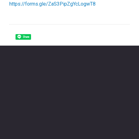
https://forms.gle/ZaS3PipZgYcLogwT8
Share