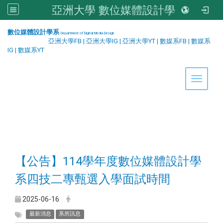
亞洲大學 數位媒體設計學系
:::
數位媒體設計學系
Department of Digital Media Design
亞洲大學FB
|
亞洲大學IG
|
亞洲大學YT
|
數媒系FB
|
數媒系
IG
|
數媒系YT
Toggle 
【公告】114學年度數位媒體設計學
系四技二專甄選入學面試時間
2025-06-16
最新消息
系所訊息