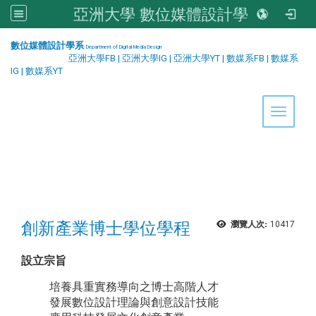
亞洲大學 數位媒體設計學系
:::
數位媒體設計學系
Department of Digital Media Design
亞洲大學FB
|
亞洲大學IG
|
亞洲大學YT
|
數媒系FB
|
數媒系
IG
|
數媒系YT
Toggle 
創新產業博士學位學程
瀏覽人次:
10417
設立宗旨
培養具重實務導向之博士高階人才
發展數位設計理論與創意設計技能