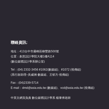
聯絡資訊:
地址：413台中市霧峰區柳豐路500號
位置：創意設計學院大樓1樓A114
(數位媒體設計學系辦公室)
Tel：(04) 2332-3456 #1062(數媒組)、#1072 (視傳組)
(系行政助理–吳威俐-數媒組、王郁方-視傳組)
Fax：(04)2339-5714
E-mail：dmd@asia.edu.tw (數媒組)、vcd@asia.edu.tw (視傳組)
中英文網頁負責 數位媒體設計學系 楊肇傅老師