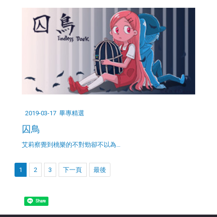
2019-03-17
畢專精選
囚鳥
艾莉察覺到桃樂的不對勁卻不以為…
1
2
3
下一頁
最後
Share