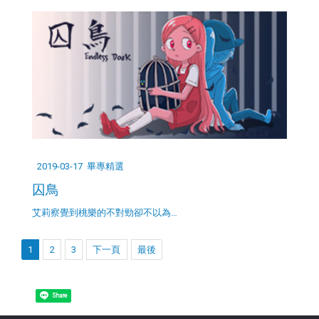
2019-03-17
畢專精選
囚鳥
艾莉察覺到桃樂的不對勁卻不以為…
1
2
3
下一頁
最後
Share